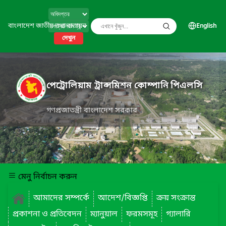
বাংলাদেশ জাতীয় তথ্য বাতায়ন
English
দেখুন
পেট্রোলিয়াম ট্রান্সমিশন কোম্পানি পিএলসি
গণপ্রজাতন্ত্রী বাংলাদেশ সরকার
মেনু নির্বাচন করুন
আমাদের সম্পর্কে
আদেশ/বিজ্ঞপ্তি
ক্রয় সংক্রান্ত
প্রকাশনা ও প্রতিবেদন
ম্যানুয়াল
ফরমসমূহ
গ্যালারি