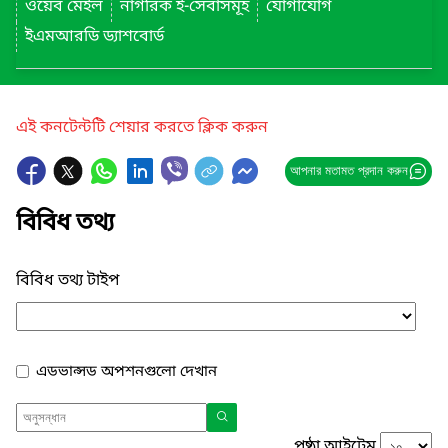
ওয়েব মেইল
নাগরিক ই-সেবাসমূহ
যোগাযোগ
ইএমআরডি ড্যাশবোর্ড
এই কনটেন্টটি শেয়ার করতে ক্লিক করুন
আপনার মতামত প্রদান করুন
বিবিধ তথ্য
বিবিধ তথ্য টাইপ
এডভান্সড অপশনগুলো দেখান
পৃষ্ঠা আইটেম